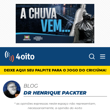
Abr
4oito
DEIXE AQUI SEU PALPITE PARA O JOGO DO CRICIÚMA!
BLOG
DR HENRIQUE PACKTER
* as opiniões expressas neste espaço não representam,
necessariamente, a opinião do 4oito