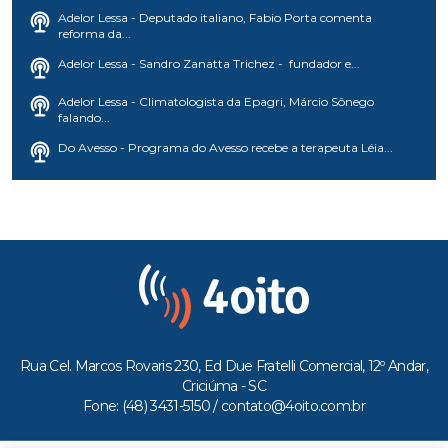
Adelor Lessa - Deputado italiano, Fabio Porta comenta
reforma da...
Adelor Lessa - Sandro Zanatta Trichez - fundador e...
Adelor Lessa - Climatologista da Epagri, Márcio Sônego
falando...
Do Avesso - Programa do Avesso recebe a terapeuta Léia...
Rua Cel. Marcos Rovaris 230, Ed Due Fratelli Comercial, 12º Andar,
Criciúma - SC
Fone: (48) 3431-5150 /
contato@4oito.com.br