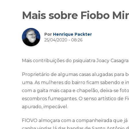
Mais sobre Fiobo Mi
Por
Henrique Packter
25/04/2020 - 08:26
Mais contribuições do psiquiatra Joacy Casagr
Proprietário de algumas casas alugadas para b
uma. As mulheres do bairro ficam sabendo e in
com a gaita mais capa e chapelão, deixa-se fot
escombros fumegantes. O senso artístico de 
apurado, impecável.
FIOVO almoçara com a companheirada que já 
canha vindas lá das bandas de Santo Antônio d