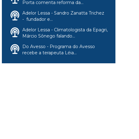
Porta comenta reforma da...
Adelor Lessa - Sandro Zanatta Trichez
- fundador e...
Adelor Lessa - Climatologista da Epagri,
Márcio Sônego falando...
Do Avesso - Programa do Avesso
recebe a terapeuta Léia...