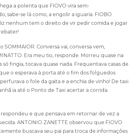
Chega a polenta que FIOVO vira sem-
, sabe-se lá como, a engolir a iguaria. FIOBO
liz nenhum tem o direito de vir pedir comida e jogar
 rebater!
dio SOMMAIOR. Conversa vai, conversa vem,
INATTO. Era meu tio, responde. Morreu quase na
as só fingia, tocava quase nada. Frequentava casas de
 que o esperava à porta até o fim dos folguedos
erfurava o fole da gaita e a enchia de vinho! De taxi
anhã ia até o Ponto de Taxi acertar a corrida.
, respondeu e que pensava em retornar de vez a
esquecida. ANTONIO ZANETTE observou que FIOVO
emente buscava seu pai para troca de informações