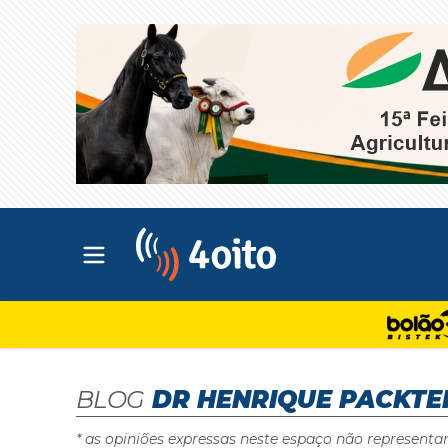
Abrir menu principal
4oito
BLOG
DR HENRIQUE PACKTE
* as opiniões expressas neste espaço não representa