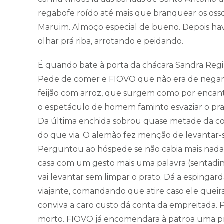
regabofe roído até mais que branquear os osso
Maruim. Almoço especial de bueno. Depois havi
olhar prá riba, arrotando e peidando.
É quando bate à porta da chácara Sandra Regi
Pede de comer e FIOVO que não era de negar 
feijão com arroz, que surgem como por encanto
o espetáculo de homem faminto esvaziar o prat
Da última enchida sobrou quase metade da co
do que via. O alemão fez menção de levantar-s
Perguntou ao hóspede se não cabia mais nada
casa com um gesto mais uma palavra (sentadin
vai levantar sem limpar o prato. Dá a espingar
viajante, comandando que atire caso ele queira
conviva a caro custo dá conta da empreitada.
morto. FIOVO já encomendara à patroa uma pra