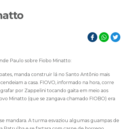
natto
ande Paulo sobre Fiobo Minatto:
oates, manda construir lá no Santo Antônio mais
cendeiam a casa. FIOVO, informado na hora, corre
ografar por Zappelini tocando gaita em meio aos
Fiovo Minatto (que se zangava chamado FIOBO) era
se mandara. A turma esvaziou algumas guampas de
a Patrulha e se fartara com carne de borrego,