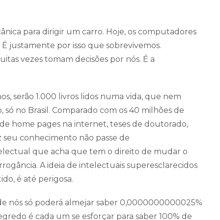
nica para dirigir um carro. Hoje, os computadores
s! É justamente por isso que sobrevivemos.
tas vezes tomam decisões por nós. É a
nos, serão 1.000 livros lidos numa vida, que nem
 só no Brasil. Comparado com os 40 milhões de
s de home pages na internet, teses de doutorado,
ez seu conhecimento não passe de
electual que acha que tem o direito de mudar o
rogância. A ideia de intelectuais superesclarecidos
do, é até perigosa.
e nós só poderá almejar saber 0,0000000000025%
redo é cada um se esforçar para saber 100% de