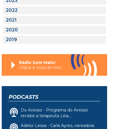
2023
2022
2021
2020
2019
Rádio Som Maior
Clique e ouça ao vivo
PODCASTS
Do Avesso - Programa do Avesso
recebe a terapeuta Léia...
Adelor Lessa - Carla Ayres, vereadora