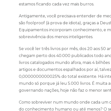
estamos ficando cada vez mais burros.
Antigamente, você precisava entender de mecâ
são foolproof (à prova de idiota), graças a Deu
Equipamentos incorporam conhecimento, e mui
sobrevivência dos menos inteligentes.
Se você ler três livros por mês, dos 20 aos 50 a
chegam perto dos 40.000 publicados todo ano,
livros catalogados mundo afora, mais 4 bilhõe
artigos e documentos espalhados por aí, talv
0,0000000000025% do total existente. Há int
mundo só porque já leu 5.000 livros. É muita ar
governando nações, hoje não faz o menor senti
Como sobreviver num mundo onde cada um d
do conhecimento humano ou até menos? O seg