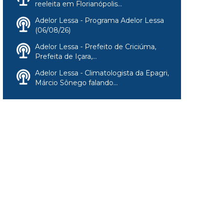
reeleita em Florianópolis...
Adelor Lessa - Programa Adelor Lessa
(06/08/26)
Adelor Lessa - Prefeito de Criciúma,
Prefeita de Içara,...
Adelor Lessa - Climatologista da Epagri,
Márcio Sônego falando...