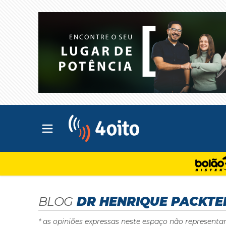
Abrir menu principal
4oito
BLOG
DR HENRIQUE PACKTE
* as opiniões expressas neste espaço não representa