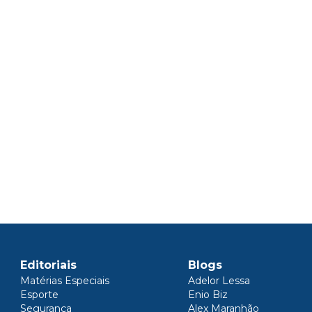
Editoriais
Blogs
Matérias Especiais
Adelor Lessa
Esporte
Enio Biz
Segurança
Alex Maranhão