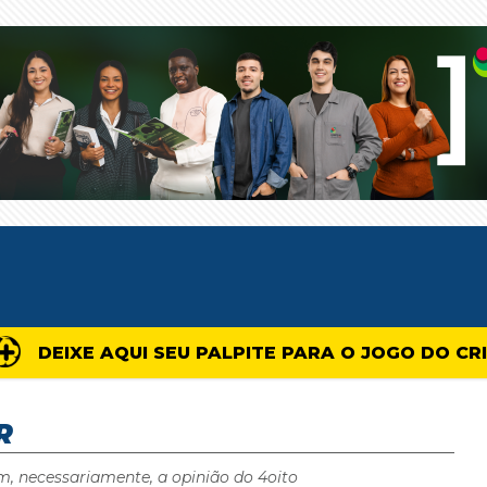
DEIXE AQUI SEU PALPITE PARA O JOGO DO CR
R
m, necessariamente, a opinião do 4oito