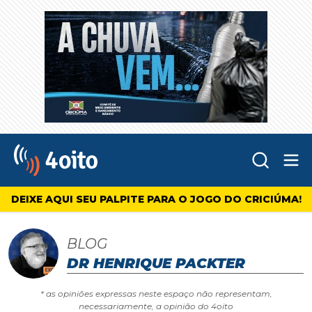
Abr
4oito
DEIXE AQUI SEU PALPITE PARA O JOGO DO CRICIÚMA!
BLOG
DR HENRIQUE PACKTER
* as opiniões expressas neste espaço não representam,
necessariamente, a opinião do 4oito