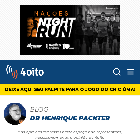
Abr
4oito
DEIXE AQUI SEU PALPITE PARA O JOGO DO CRICIÚMA!
BLOG
DR HENRIQUE PACKTER
* as opiniões expressas neste espaço não representam,
necessariamente, a opinião do 4oito