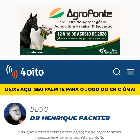
Abr
4oito
DEIXE AQUI SEU PALPITE PARA O JOGO DO CRICIÚMA!
BLOG
DR HENRIQUE PACKTER
* as opiniões expressas neste espaço não representam,
necessariamente, a opinião do 4oito