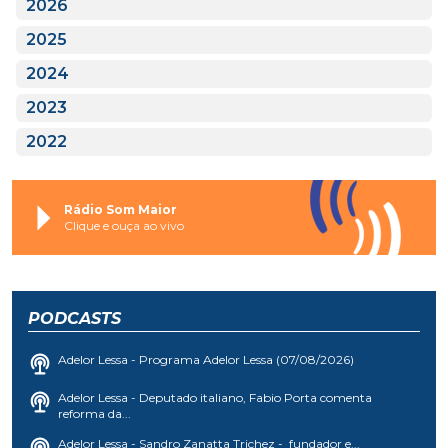
2026
2025
2024
2023
2022
Rádio Som Maior
Clique e ouça ao vivo
PODCASTS
Adelor Lessa - Programa Adelor Lessa (07/08/2026)
Adelor Lessa - Deputado italiano, Fabio Porta comenta
reforma da...
Adelor Lessa - Sandro Zanatta Trichez - fundador e...