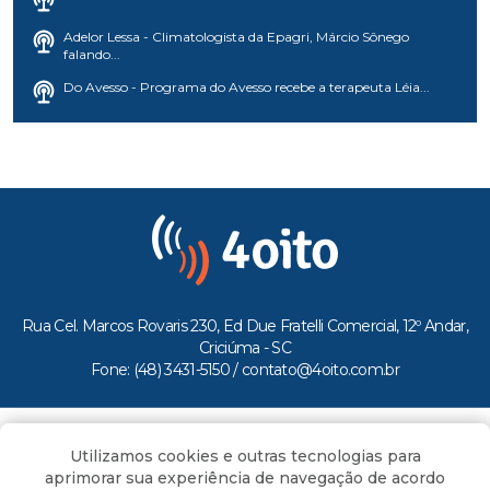
Adelor Lessa - Climatologista da Epagri, Márcio Sônego
falando...
Do Avesso - Programa do Avesso recebe a terapeuta Léia...
Rua Cel. Marcos Rovaris 230, Ed Due Fratelli Comercial, 12º Andar,
Criciúma - SC
Fone: (48) 3431-5150 /
contato@4oito.com.br
Copyright © 2026.
Utilizamos cookies e outras tecnologias para
Todos os direitos reservados ao Portal 4oito
aprimorar sua experiência de navegação de acordo