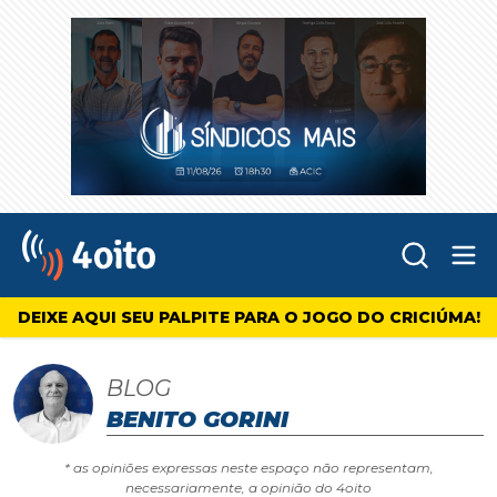
Abr
4oito
DEIXE AQUI SEU PALPITE PARA O JOGO DO CRICIÚMA!
BLOG
BENITO GORINI
* as opiniões expressas neste espaço não representam,
necessariamente, a opinião do 4oito