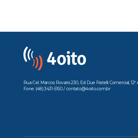
Rua Cel. Marcos Rovaris 230, Ed Due Fratelli Comercial, 12º 
Fone: (48) 3431-5150 /
contato@4oito.com.br