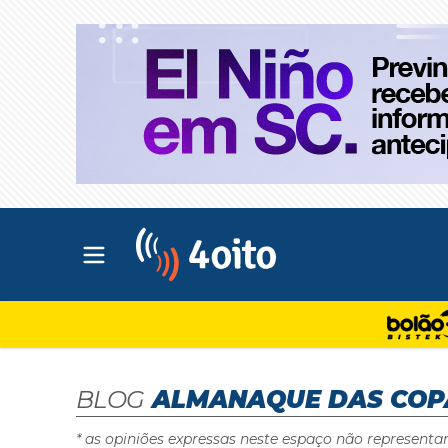
Abrir menu principal
4oito
BLOG
ALMANAQUE DAS COP
* as opiniões expressas neste espaço não representa