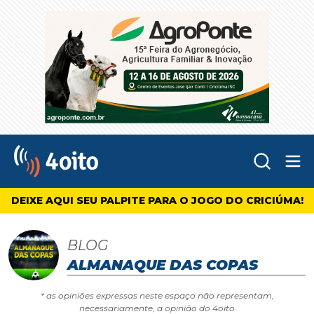
Abr
4oito
DEIXE AQUI SEU PALPITE PARA O JOGO DO CRICIÚMA!
BLOG
ALMANAQUE DAS COPAS
* as opiniões expressas neste espaço não representam,
necessariamente, a opinião do 4oito