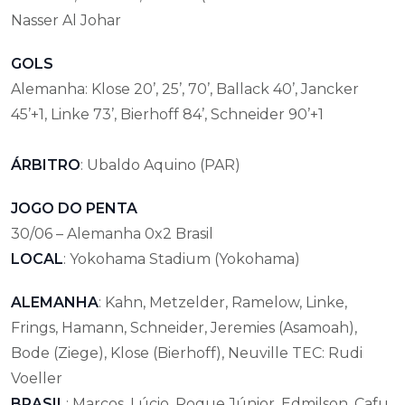
Nasser Al Johar
GOLS
Alemanha: Klose 20’, 25’, 70’, Ballack 40’, Jancker
45’+1, Linke 73’, Bierhoff 84’, Schneider 90’+1
ÁRBITRO
: Ubaldo Aquino (PAR)
JOGO DO PENTA
30/06 – Alemanha 0x2 Brasil
LOCAL
: Yokohama Stadium (Yokohama)
ALEMANHA
: Kahn, Metzelder, Ramelow, Linke,
Frings, Hamann, Schneider, Jeremies (Asamoah),
Bode (Ziege), Klose (Bierhoff), Neuville TEC: Rudi
Voeller
BRASIL
: Marcos, Lúcio, Roque Júnior, Edmilson, Cafu,