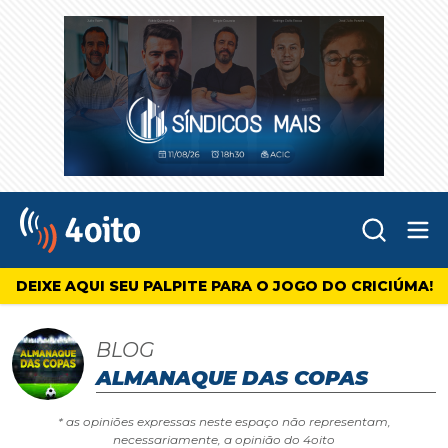
Abr
4oito
DEIXE AQUI SEU PALPITE PARA O JOGO DO CRICIÚMA!
BLOG
ALMANAQUE DAS COPAS
* as opiniões expressas neste espaço não representam,
necessariamente, a opinião do 4oito