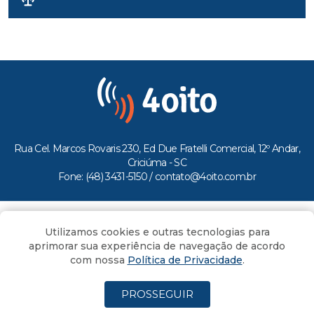
Rua Cel. Marcos Rovaris 230, Ed Due Fratelli Comercial, 12º Andar,
Criciúma - SC
Fone: (48) 3431-5150 /
contato@4oito.com.br
Copyright © 2026.
Utilizamos cookies e outras tecnologias para
Todos os direitos reservados ao Portal 4oito
aprimorar sua experiência de navegação de acordo
com nossa
Política de Privacidade
.
PROSSEGUIR