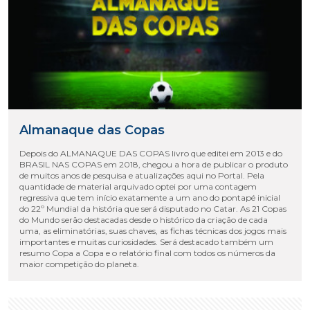
Almanaque das Copas
Depois do ALMANAQUE DAS COPAS livro que editei em 2013 e do
BRASIL NAS COPAS em 2018, chegou a hora de publicar o produto
de muitos anos de pesquisa e atualizações aqui no Portal. Pela
quantidade de material arquivado optei por uma contagem
regressiva que tem início exatamente a um ano do pontapé inicial
do 22º Mundial da história que será disputado no Catar. As 21 Copas
do Mundo serão destacadas desde o histórico da criação de cada
uma, as eliminatórias, suas chaves, as fichas técnicas dos jogos mais
importantes e muitas curiosidades. Será destacado também um
resumo Copa a Copa e o relatório final com todos os números da
maior competição do planeta.