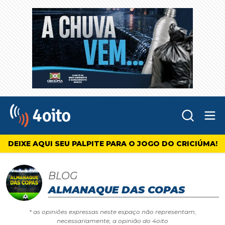
Abr
4oito
DEIXE AQUI SEU PALPITE PARA O JOGO DO CRICIÚMA!
BLOG
ALMANAQUE DAS COPAS
* as opiniões expressas neste espaço não representam,
necessariamente, a opinião do 4oito