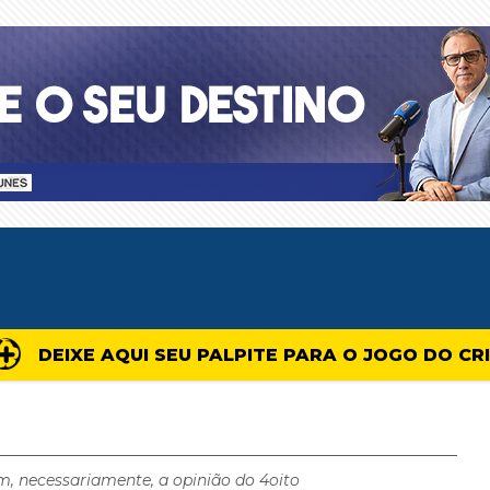
DEIXE AQUI SEU PALPITE PARA O JOGO DO CR
m, necessariamente, a opinião do 4oito