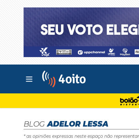
Abrir menu principal
4oito
BLOG
ADELOR LESSA
* as opiniões expressas neste espaço não representa