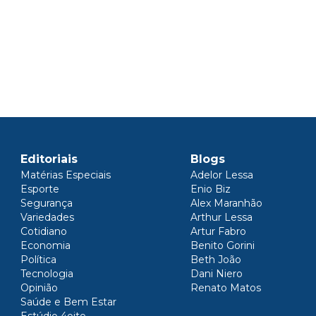
Editoriais
Blogs
Matérias Especiais
Adelor Lessa
Esporte
Enio Biz
Segurança
Alex Maranhão
Variedades
Arthur Lessa
Cotidiano
Artur Fabro
Economia
Benito Gorini
Política
Beth João
Tecnologia
Dani Niero
Opinião
Renato Matos
Saúde e Bem Estar
Estúdio 4oito