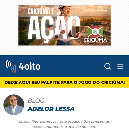
Abr
4oito
DEIXE AQUI SEU PALPITE PARA O JOGO DO CRICIÚMA!
BLOG
ADELOR LESSA
* as opiniões expressas neste espaço não representam,
necessariamente, a opinião do 4oito