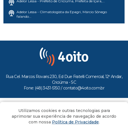
Adelor Lessa - Prefeito de Criciúma, Prefeita de Içara,...
Adelor Lessa - Climatologista da Epagri, Márcio Sônego
falando...
Rua Cel. Marcos Rovaris 230, Ed Due Fratelli Comercial, 12º Andar,
Criciúma - SC
Fone: (48) 3431-5150 /
contato@4oito.com.br
Copyright © 2026.
Utilizamos cookies e outras tecnologias para
Todos os direitos reservados ao Portal 4oito
aprimorar sua experiência de navegação de acordo
com nossa
Política de Privacidade
.