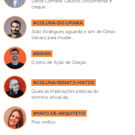
David Coimbra. Gaúcho, criciumense e
craque
#COLUNA-DO-UPIARA
João Rodrigues aguarda o sim de Clésio
Salvaro para mudar...
#60MIN
O peru de Ação de Graças
#COLUNA-RENATO-MATOS
Quais as implicações práticas do
término oficial da...
#PAPO-DE-ARQUITETO
Piso vinílico