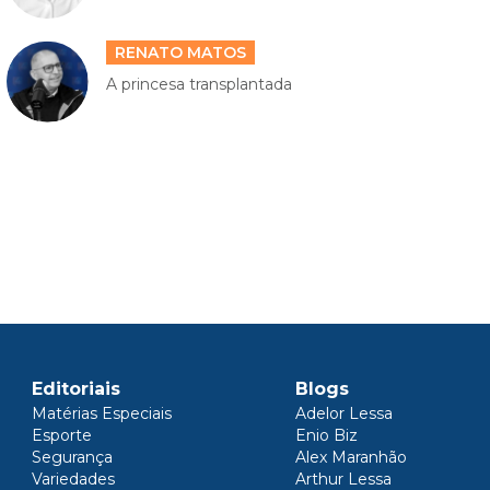
RENATO MATOS
A princesa transplantada
Editoriais
Blogs
Matérias Especiais
Adelor Lessa
Esporte
Enio Biz
Segurança
Alex Maranhão
Variedades
Arthur Lessa