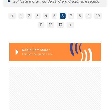
Sol forte e máxima de 36°C em Criciúma e região
«
1
2
3
4
5
6
7
8
9
10
11
12
13
»
Rádio Som Maior
Clique e ouça ao vivo