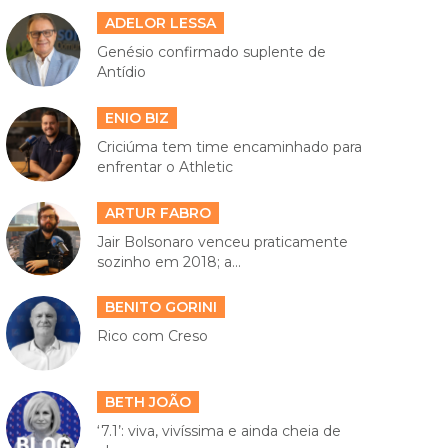
ADELOR LESSA
Genésio confirmado suplente de
Antídio
ENIO BIZ
Criciúma tem time encaminhado para
enfrentar o Athletic
ARTUR FABRO
Jair Bolsonaro venceu praticamente
sozinho em 2018; a...
BENITO GORINI
Rico com Creso
BETH JOÃO
‘7.1’: viva, vivíssima e ainda cheia de