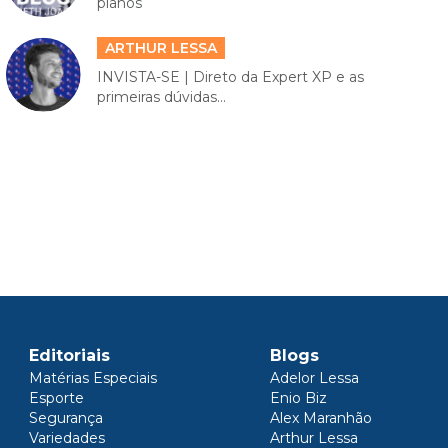
planos
ARTHUR LESSA
INVISTA-SE | Direto da Expert XP e as
primeiras dúvidas...
Editoriais
Blogs
Matérias Especiais
Adelor Lessa
Esporte
Enio Biz
Segurança
Alex Maranhão
Variedades
Arthur Lessa