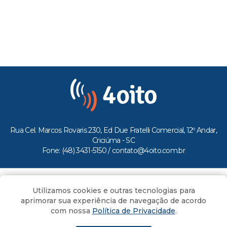
Rua Cel. Marcos Rovaris 230, Ed Due Fratelli Comercial, 12º Andar,
Criciúma - SC
Fone: (48) 3431-5150 /
contato@4oito.com.br
Copyright © 2026.
Utilizamos cookies e outras tecnologias para
Todos os direitos reservados ao Portal 4oito
aprimorar sua experiência de navegação de acordo
com nossa
Política de Privacidade
.