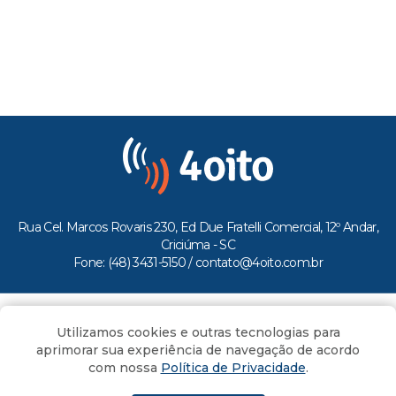
Rua Cel. Marcos Rovaris 230, Ed Due Fratelli Comercial, 12º Andar,
Criciúma - SC
Fone: (48) 3431-5150 /
contato@4oito.com.br
Copyright © 2026.
Utilizamos cookies e outras tecnologias para
Todos os direitos reservados ao Portal 4oito
aprimorar sua experiência de navegação de acordo
com nossa
Política de Privacidade
.