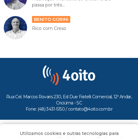
passa por três...
BENITO GORINI
Rico com Creso
Rua Cel. Marcos Rovaris 230, Ed Due Fratelli Comercial, 12º Andar,
Criciúma - SC
Fone: (48) 3431-5150 /
contato@4oito.com.br
Copyright © 2026.
Utilizamos cookies e outras tecnologias para
Todos os direitos reservados ao Portal 4oito