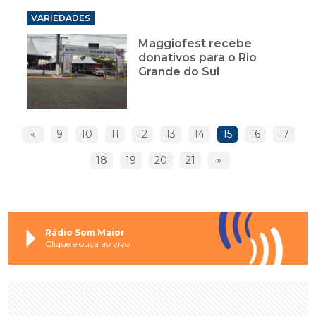
VARIEDADES
Maggiofest recebe
donativos para o Rio
Grande do Sul
«
9
10
11
12
13
14
15
16
17
18
19
20
21
»
Rádio Som Maior
Clique e ouça ao vivo