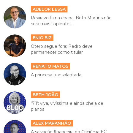
ADELOR LESSA
Reviravolta na chapa: Beto Martins não
será mais suplente...
ENIO BIZ
Otero segue fora; Pedro deve
permanecer como titular
RENATO MATOS
A princesa transplantada
BETH JOÃO
‘7.1’: viva, vivíssima e ainda cheia de
planos
ALEX MARANHÃO
A salvação financeira do Criciúma EC