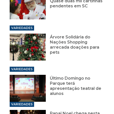
Quase duas mil cartinhas
pendentes em SC
VARIEDADES
Árvore Solidária do
Nações Shopping
arrecada doações para
pets
VARIEDADES
Último Domingo no
Parque terá
apresentação teatral de
alunos
VARIEDADES
Papai Noel chega nesta