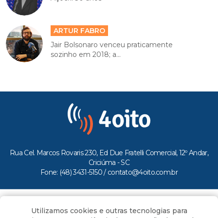
ARTUR FABRO
Jair Bolsonaro venceu praticamente
sozinho em 2018; a...
Rua Cel. Marcos Rovaris 230, Ed Due Fratelli Comercial, 12º Andar,
Criciúma - SC
Fone: (48) 3431-5150 /
contato@4oito.com.br
Copyright © 2026.
Utilizamos cookies e outras tecnologias para
Todos os direitos reservados ao Portal 4oito