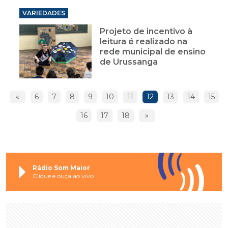
VARIEDADES
Projeto de incentivo à
leitura é realizado na
rede municipal de ensino
de Urussanga
«
6
7
8
9
10
11
12
13
14
15
16
17
18
»
Rádio Som Maior
Clique e ouça ao vivo