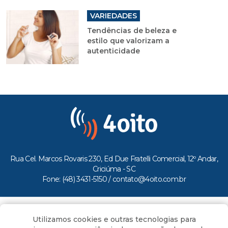
VARIEDADES
Tendências de beleza e
estilo que valorizam a
autenticidade
Rua Cel. Marcos Rovaris 230, Ed Due Fratelli Comercial, 12º Andar,
Criciúma - SC
Fone: (48) 3431-5150 /
contato@4oito.com.br
Copyright © 2026.
Utilizamos cookies e outras tecnologias para
Todos os direitos reservados ao Portal 4oito