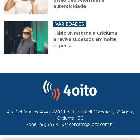
estilo que valorizam a
autenticidade
VARIEDADES
Fábio Jr. retorna a Criciúma
e revive sucessos em noite
especial
Rua Cel. Marcos Rovaris 230, Ed Due Fratelli Comercial, 12º Andar,
Criciúma - SC
Fone: (48) 3431-5150 /
contato@4oito.com.br