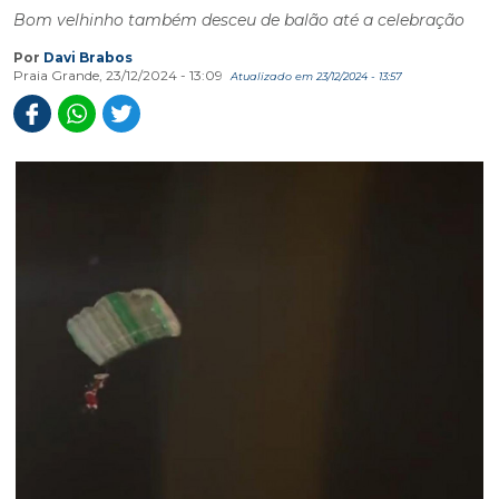
Bom velhinho também desceu de balão até a celebração
Por
Davi Brabos
Praia Grande, 23/12/2024 - 13:09
Atualizado em 23/12/2024 - 13:57