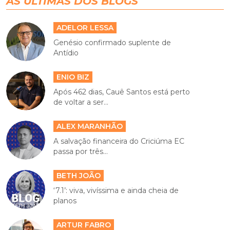
AS ÚLTIMAS DOS BLOGS
ADELOR LESSA
Genésio confirmado suplente de
Antídio
ENIO BIZ
Após 462 dias, Cauê Santos está perto
de voltar a ser...
ALEX MARANHÃO
A salvação financeira do Criciúma EC
passa por três...
BETH JOÃO
‘7.1’: viva, vivíssima e ainda cheia de
planos
ARTUR FABRO