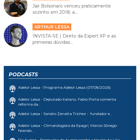
Jair Bolsonaro venceu praticamente
sozinho em 2018; a...
ARTHUR LESSA
INVISTA-SE | Direto da Expert XP e as
primeiras dúvidas...
PODCASTS
Adelor Lessa - Programa Adelor Lessa (07/08/2026)
Adelor Lessa - Deputado italiano, Fabio Porta comenta
reforma da...
Adelor Lessa - Sandro Zanatta Trichez - fundador e...
Adelor Lessa - Climatologista da Epagri, Márcio Sônego
falando...
Do Avesso - Programa do Avesso recebe a terapeuta Léia...