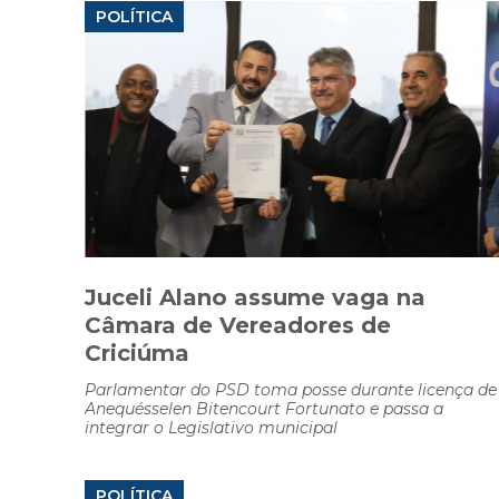
POLÍTICA
Juceli Alano assume vaga na
Câmara de Vereadores de
Criciúma
Parlamentar do PSD toma posse durante licença de
Anequésselen Bitencourt Fortunato e passa a
integrar o Legislativo municipal
POLÍTICA