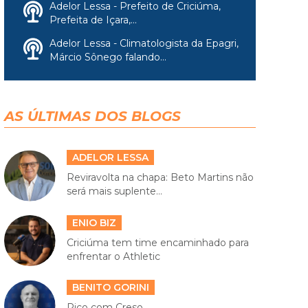
Adelor Lessa - Prefeito de Criciúma,
Prefeita de Içara,...
Adelor Lessa - Climatologista da Epagri,
Márcio Sônego falando...
AS ÚLTIMAS DOS BLOGS
ADELOR LESSA
Reviravolta na chapa: Beto Martins não
será mais suplente...
ENIO BIZ
Criciúma tem time encaminhado para
enfrentar o Athletic
BENITO GORINI
Rico com Creso