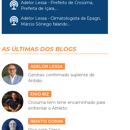
Adelor Lessa - Prefeito de Criciúma,
Prefeita de Içara,...
Adelor Lessa - Climatologista da Epagri,
Márcio Sônego falando...
AS ÚLTIMAS DOS BLOGS
ADELOR LESSA
Genésio confirmado suplente de
Antídio
ENIO BIZ
Criciúma tem time encaminhado para
enfrentar o Athletic
BENITO GORINI
Rico com Creso