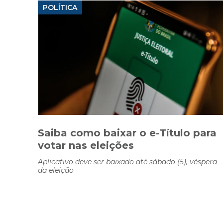
POLÍTICA
Saiba como baixar o e-Título para
votar nas eleições
Aplicativo deve ser baixado até sábado (5), véspera
da eleição