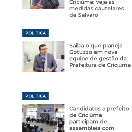
Criciúma: veja as
medidas cautelares
de Salvaro
POLÍTICA
Saiba o que planeja
Gotuzzo em nova
equipe de gestão da
Prefeitura de Criciúma
POLÍTICA
Candidatos a prefeito
de Criciúma
participam de
assembleia com