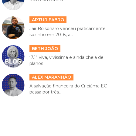
ARTUR FABRO
Jair Bolsonaro venceu praticamente
sozinho em 2018; a...
BETH JOÃO
‘7.1’: viva, vivíssima e ainda cheia de
planos
ALEX MARANHÃO
A salvação financeira do Criciúma EC
passa por três...