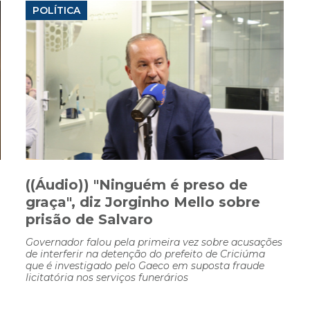
POLÍTICA
((Áudio)) "Ninguém é preso de
graça", diz Jorginho Mello sobre
prisão de Salvaro
Governador falou pela primeira vez sobre acusações
de interferir na detenção do prefeito de Criciúma
que é investigado pelo Gaeco em suposta fraude
licitatória nos serviços funerários