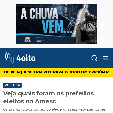
Abr
4oito
DEIXE AQUI SEU PALPITE PARA O JOGO DO CRICIÚMA!
POLÍTICA
Veja quais foram os prefeitos
eleitos na Amesc
Os 15 municípios da região elegeram seus representantes