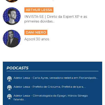
ARTHUR LESSA
INVISTA-SE | Direto da Expert XP e as
primeiras dúvidas...
DANI NIERO
Açocril 30 anos
PODCASTS
Adelor Lessa - Carla Ayres, vereadora reeleita em Florianópolis...
Adelor Lessa - Prefeito de Criciúma, Prefeita de Içara,...
Adelor Lessa - Climatologista da Epagri, Márcio Sônego
falando...