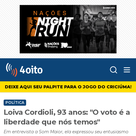
Abr
4oito
DEIXE AQUI SEU PALPITE PARA O JOGO DO CRICIÚMA!
POLÍTICA
Loiva Cordioli, 93 anos: "O voto é a
liberdade que nós temos"
Em entrevista a Som Maior, ela expressou seu entusiasmo