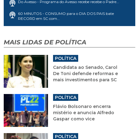
Do Avesso - Programa do Avesso recebe recebe o Padre...
60 MINUTOS - CONSUMO para o DIA DOS PAIS bate
RECORD em SC com...
MAIS LIDAS DE POLÍTICA
POLÍTICA
Candidata ao Senado, Carol
De Toni defende reformas e
mais investimentos para SC
POLÍTICA
Flávio Bolsonaro encerra
mistério e anuncia Alfredo
Gaspar como vice
POLÍTICA