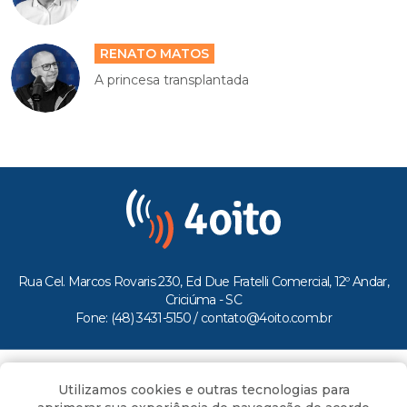
RENATO MATOS
A princesa transplantada
Rua Cel. Marcos Rovaris 230, Ed Due Fratelli Comercial, 12º Andar,
Criciúma - SC
Fone: (48) 3431-5150 /
contato@4oito.com.br
Copyright © 2026.
Utilizamos cookies e outras tecnologias para
Todos os direitos reservados ao Portal 4oito