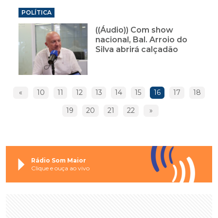
POLÍTICA
((Áudio)) Com show
nacional, Bal. Arroio do
Silva abrirá calçadão
«
10
11
12
13
14
15
16
17
18
19
20
21
22
»
Rádio Som Maior
Clique e ouça ao vivo