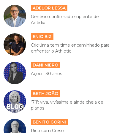
ADELOR LESSA
Genésio confirmado suplente de
Antídio
ENIO BIZ
Criciúma tem time encaminhado para
enfrentar o Athletic
DANI NIERO
Açocril 30 anos
BETH JOÃO
‘7.1’: viva, vivíssima e ainda cheia de
planos
BENITO GORINI
Rico com Creso