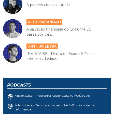
A princesa transplantada
ALEX MARANHÃO
A salvação financeira do Criciúma EC
passa por três...
ARTHUR LESSA
INVISTA-SE | Direto da Expert XP e as
primeiras dúvidas...
PODCASTS
Adelor Lessa - Programa Adelor Lessa (07/08/2026)
Adelor Lessa - Deputado italiano, Fabio Porta comenta
reforma da...