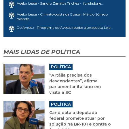
Adelor Lessa - Sandro Zanatta Trichez - fundador e...
Adelor Lessa - Climatologista da Epagri, Márcio Sônego
falando...
Do Avesso - Programa do Avesso recebe a terapeuta Léia...
MAIS LIDAS DE POLÍTICA
POLÍTICA
“A Itália precisa dos
descendentes”, afirma
parlamentar italiano em
visita a SC
POLÍTICA
Candidata a deputada
federal promete atuar por
solução na BR-101 e contra o