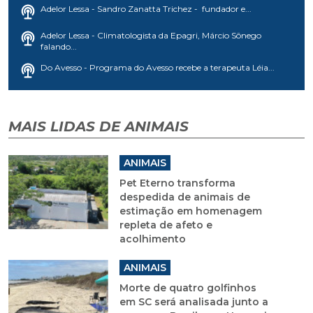
Adelor Lessa - Sandro Zanatta Trichez - fundador e...
Adelor Lessa - Climatologista da Epagri, Márcio Sônego
falando...
Do Avesso - Programa do Avesso recebe a terapeuta Léia...
MAIS LIDAS DE ANIMAIS
ANIMAIS
Pet Eterno transforma
despedida de animais de
estimação em homenagem
repleta de afeto e
acolhimento
ANIMAIS
Morte de quatro golfinhos
em SC será analisada junto a