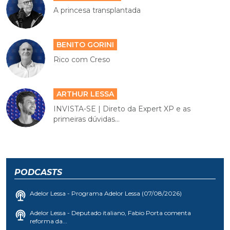
A princesa transplantada
BENITO GORINI
Rico com Creso
ARTHUR LESSA
INVISTA-SE | Direto da Expert XP e as
primeiras dúvidas...
PODCASTS
Adelor Lessa - Programa Adelor Lessa (07/08/2026)
Adelor Lessa - Deputado italiano, Fabio Porta comenta
reforma da...