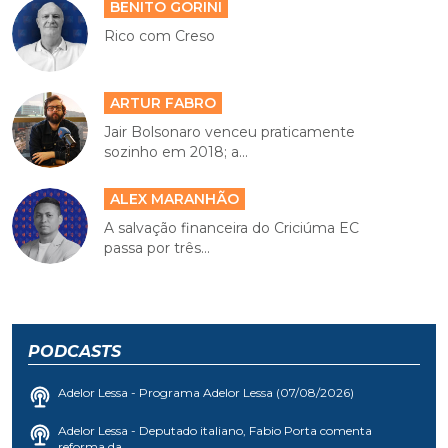
BENITO GORINI
Rico com Creso
ARTUR FABRO
Jair Bolsonaro venceu praticamente
sozinho em 2018; a...
ALEX MARANHÃO
A salvação financeira do Criciúma EC
passa por três...
PODCASTS
Adelor Lessa - Programa Adelor Lessa (07/08/2026)
Adelor Lessa - Deputado italiano, Fabio Porta comenta
reforma da...