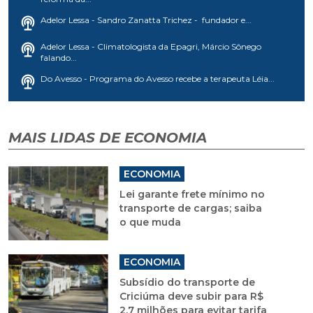
Adelor Lessa - Sandro Zanatta Trichez - fundador e...
Adelor Lessa - Climatologista da Epagri, Márcio Sônego
falando...
Do Avesso - Programa do Avesso recebe a terapeuta Léia...
MAIS LIDAS DE ECONOMIA
ECONOMIA
Lei garante frete mínimo no
transporte de cargas; saiba
o que muda
ECONOMIA
Subsídio do transporte de
Criciúma deve subir para R$
2,7 milhões para evitar tarifa