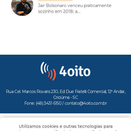
Jair Bolsonaro venceu praticamente
sozinho em 2018; a...
Rua Cel. Marcos Rovaris 230, Ed Due Fratelli Comercial, 12º Andar,
Criciúma - SC
Fone: (48) 3431-5150 /
contato@4oito.com.br
Copyright © 2026.
Utilizamos cookies e outras tecnologias para
Todos os direitos reservados ao Portal 4oito