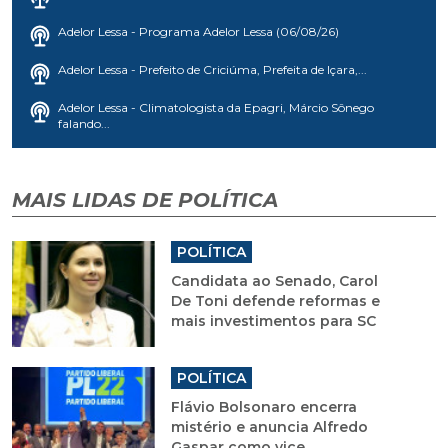
Adelor Lessa - Programa Adelor Lessa (06/08/26)
Adelor Lessa - Prefeito de Criciúma, Prefeita de Içara,...
Adelor Lessa - Climatologista da Epagri, Márcio Sônego
falando...
MAIS LIDAS DE POLÍTICA
POLÍTICA
Candidata ao Senado, Carol
De Toni defende reformas e
mais investimentos para SC
POLÍTICA
Flávio Bolsonaro encerra
mistério e anuncia Alfredo
Gaspar como vice