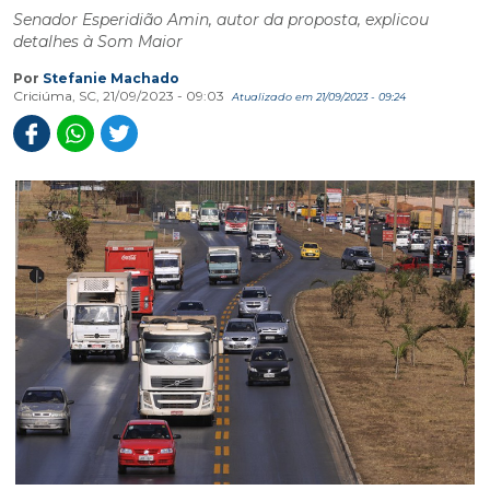
Senador Esperidião Amin, autor da proposta, explicou
detalhes à Som Maior
Por
Stefanie Machado
Criciúma, SC, 21/09/2023 - 09:03
Atualizado em 21/09/2023 - 09:24