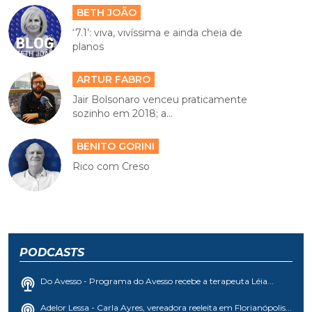
BETH JOÃO
‘7.1’: viva, vivíssima e ainda cheia de
planos
ARTUR FABRO
Jair Bolsonaro venceu praticamente
sozinho em 2018; a...
BENITO GORINI
Rico com Creso
PODCASTS
Do Avesso - Programa do Avesso recebe a terapeuta Léia...
Adelor Lessa - Carla Ayres, vereadora reeleita em Florianópolis...