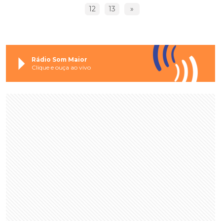
12
13
»
Rádio Som Maior
Clique e ouça ao vivo