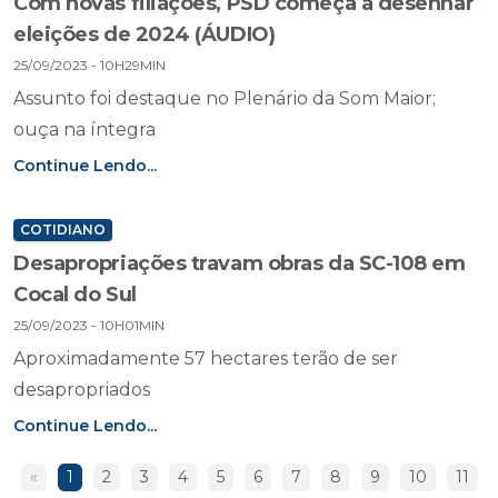
Com novas filiações, PSD começa a desenhar
eleições de 2024 (ÁUDIO)
25/09/2023 - 10H29MIN
Assunto foi destaque no Plenário da Som Maior;
ouça na íntegra
Continue Lendo...
COTIDIANO
Desapropriações travam obras da SC-108 em
Cocal do Sul
25/09/2023 - 10H01MIN
Aproximadamente 57 hectares terão de ser
desapropriados
Continue Lendo...
«
1
2
3
4
5
6
7
8
9
10
11