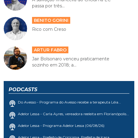
passa por três...
BENITO GORINI
Rico com Creso
ARTUR FABRO
Jair Bolsonaro venceu praticamente
sozinho em 2018; a...
PODCASTS
Do Avesso - Programa do Avesso recebe a terapeuta Léia...
Adelor Lessa - Carla Ayres, vereadora reeleita em Florianópolis...
Adelor Lessa - Programa Adelor Lessa (06/08/26)
Adelor Lessa - Prefeito de Criciúma, Prefeita de Içara,...