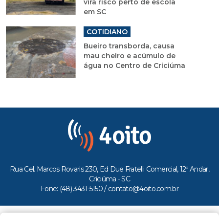
vira risco perto de escola
em SC
COTIDIANO
Bueiro transborda, causa
mau cheiro e acúmulo de
água no Centro de Criciúma
Rua Cel. Marcos Rovaris 230, Ed Due Fratelli Comercial, 12º Andar,
Criciúma - SC
Fone: (48) 3431-5150 /
contato@4oito.com.br