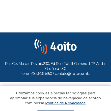
Rua Cel. Marcos Rovaris 230, Ed Due Fratelli Comercial, 12º Andar,
Criciúma - SC
Fone: (48) 3431-5150 /
contato@4oito.com.br
Copyright © 2026.
Utilizamos cookies e outras tecnologias para
Todos os direitos reservados ao Portal 4oito
aprimorar sua experiência de navegação de acordo
com nossa
Política de Privacidade
.