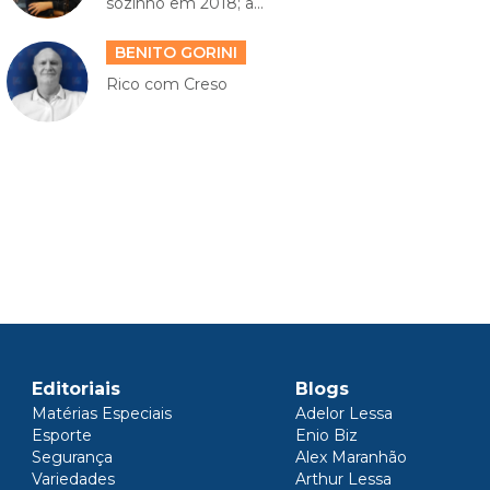
sozinho em 2018; a...
BENITO GORINI
Rico com Creso
Editoriais
Blogs
Matérias Especiais
Adelor Lessa
Esporte
Enio Biz
Segurança
Alex Maranhão
Variedades
Arthur Lessa