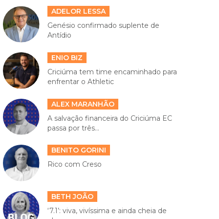
ADELOR LESSA
Genésio confirmado suplente de
Antídio
ENIO BIZ
Criciúma tem time encaminhado para
enfrentar o Athletic
ALEX MARANHÃO
A salvação financeira do Criciúma EC
passa por três...
BENITO GORINI
Rico com Creso
BETH JOÃO
‘7.1’: viva, vivíssima e ainda cheia de