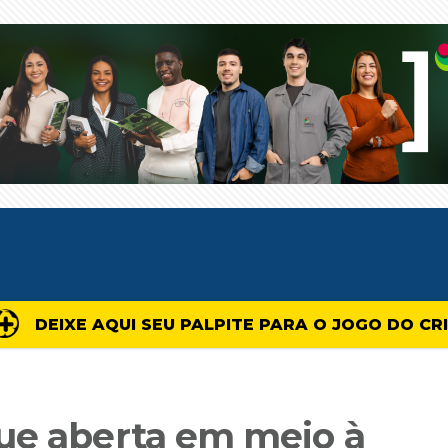
DEIXE AQUI SEU PALPITE PARA O JOGO DO CR
ue aberta em meio à