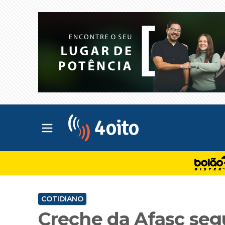
Abrir menu principal
4oito
COTIDIANO
Creche da Afasc seg