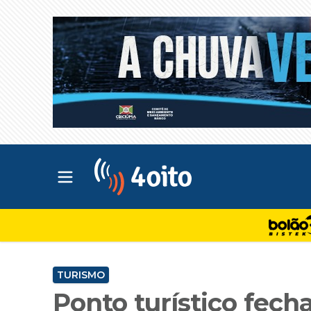
Abrir menu principal
4oito
TURISMO
Ponto turístico fec