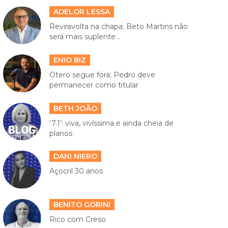
ADELOR LESSA
Reviravolta na chapa: Beto Martins não
será mais suplente...
ENIO BIZ
Otero segue fora; Pedro deve
permanecer como titular
BETH JOÃO
‘7.1’: viva, vivíssima e ainda cheia de
planos
DANI NIERO
Açocril 30 anos
BENITO GORINI
Rico com Creso