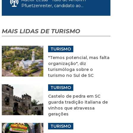
Pfuetzenreiter, candidato ao...
MAIS LIDAS DE TURISMO
TURISMO
"Temos potencial, mas falta
organização", diz
turismóloga sobre o
turismo no Sul de SC
TURISMO
Castelo de pedra em SC
guarda tradição italiana de
vinhos que atravessa
gerações
TURISMO