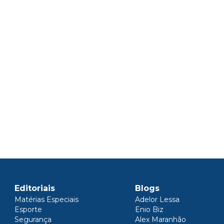
Editoriais
Blogs
Matérias Especiais
Adelor Lessa
Esporte
Enio Biz
Segurança
Alex Maranhão