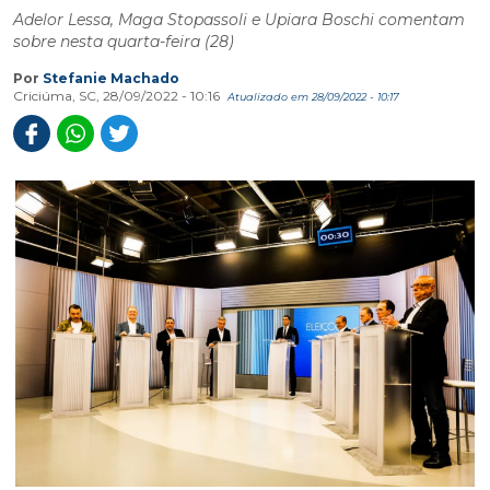
Adelor Lessa, Maga Stopassoli e Upiara Boschi comentam
sobre nesta quarta-feira (28)
Por
Stefanie Machado
Criciúma, SC, 28/09/2022 - 10:16
Atualizado em 28/09/2022 - 10:17