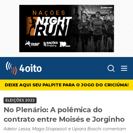
Abr
4oito
DEIXE AQUI SEU PALPITE PARA O JOGO DO CRICIÚMA!
ELEIÇÕES 2022
No Plenário: A polêmica do
contrato entre Moisés e Jorginho
Adelor Lessa, Maga Stopassoli e Upiara Boschi comentam