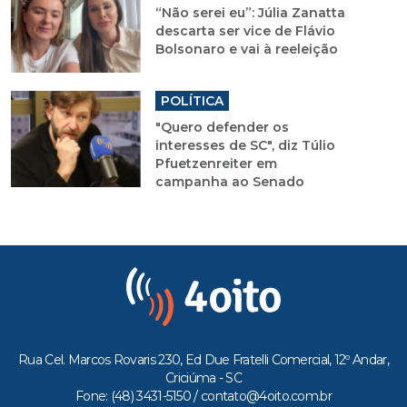
“Não serei eu”: Júlia Zanatta
descarta ser vice de Flávio
Bolsonaro e vai à reeleição
POLÍTICA
"Quero defender os
interesses de SC", diz Túlio
Pfuetzenreiter em
campanha ao Senado
Rua Cel. Marcos Rovaris 230, Ed Due Fratelli Comercial, 12º Andar,
Criciúma - SC
Fone: (48) 3431-5150 /
contato@4oito.com.br