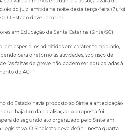
nação vale ao menos enquanto a Justiça avalia de
são do juiz, emitida na noite desta terça-feira (7), foi
SC. O Estado deve recorrer.
adores em Educação de Santa Catarina (Sinte/SC).
o, em especial os admitidos em caráter temporário,
endo para o retorno às atividades, sob risco de
ende “as faltas de greve não podem ser equiparadas à
gamento de ACT”.
rno do Estado havia proposto ao Sinte a antecipação
 que haja fim da paralisação. A proposta foi
spera do segundo ato organizado pelo Sinte em
 Legislativa. O Sindicato deve definir nesta quarta-