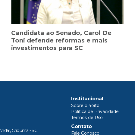
Candidata ao Senado, Carol De
Toni defende reformas e mais
investimentos para SC
Institucional
Sobre o 4oito
Política de Privacidade
Termos de Uso
Contato
Andar, Criciúma - SC
Fale Conosco