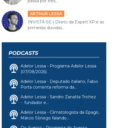
passa por três...
ARTHUR LESSA
INVISTA-SE | Direto da Expert XP e as
primeiras dúvidas...
PODCASTS
Adelor Lessa - Programa Adelor Lessa
(07/08/2026)
Adelor Lessa - Deputado italiano, Fabio
Porta comenta reforma da...
Adelor Lessa - Sandro Zanatta Trichez
- fundador e...
Adelor Lessa - Climatologista da Epagri,
Márcio Sônego falando...
Do Avesso - Programa do Avesso