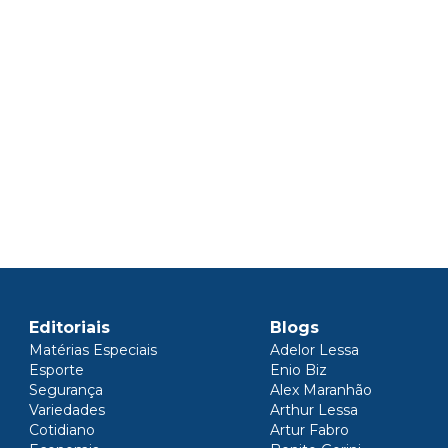
Editoriais
Blogs
Matérias Especiais
Adelor Lessa
Esporte
Enio Biz
Segurança
Alex Maranhão
Variedades
Arthur Lessa
Cotidiano
Artur Fabro