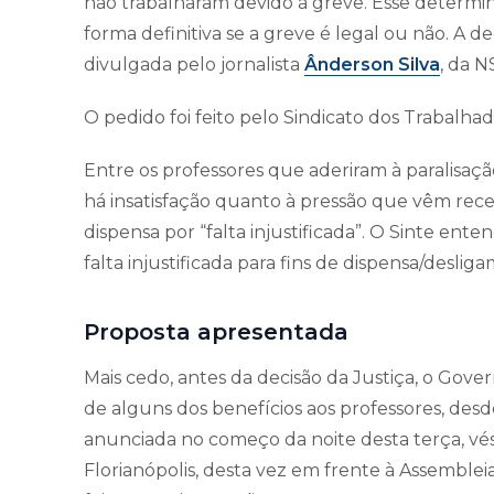
não trabalharam devido à greve. Esse determi
forma definitiva se a greve é legal ou não. A deci
divulgada pelo jornalista
Ânderson Silva
, da N
O pedido foi feito pelo Sindicato dos Trabalh
Entre os professores que aderiram à paralisaçã
há insatisfação quanto à pressão que vêm receb
dispensa por “falta injustificada”. O Sinte ent
falta injustificada para fins de dispensa/desli
Proposta apresentada
Mais cedo, antes da decisão da Justiça, o Gove
de alguns dos benefícios aos professores, desde
anunciada no começo da noite desta terça, vé
Florianópolis, desta vez em frente à Assembleia