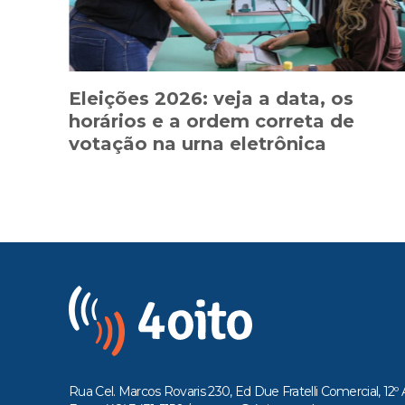
Eleições 2026: veja a data, os
horários e a ordem correta de
votação na urna eletrônica
Rua Cel. Marcos Rovaris 230, Ed Due Fratelli Comercial, 12º 