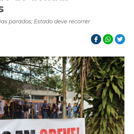
s
as parados; Estado deve recorrer