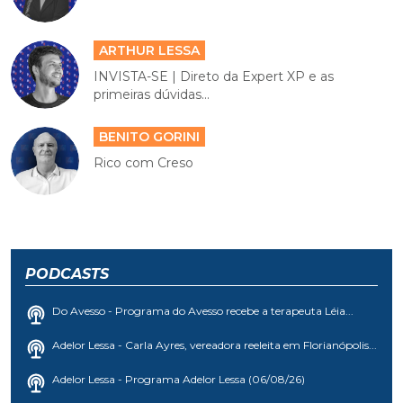
ARTHUR LESSA
INVISTA-SE | Direto da Expert XP e as
primeiras dúvidas...
BENITO GORINI
Rico com Creso
PODCASTS
Do Avesso - Programa do Avesso recebe a terapeuta Léia...
Adelor Lessa - Carla Ayres, vereadora reeleita em Florianópolis...
Adelor Lessa - Programa Adelor Lessa (06/08/26)