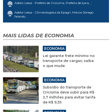
Adelor Lessa - Prefeito de Criciúma, Prefeita de Içara,...
Adelor Lessa - Climatologista da Epagri, Márcio Sônego
falando...
MAIS LIDAS DE ECONOMIA
ECONOMIA
Lei garante frete mínimo no
transporte de cargas; saiba
o que muda
ECONOMIA
Subsídio do transporte de
Criciúma deve subir para R$
2,7 milhões para evitar tarifa
de R$ 9,35