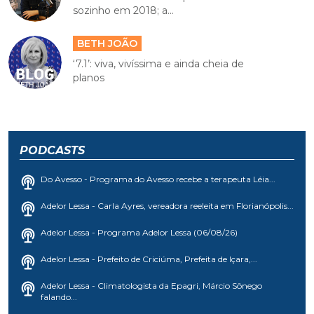
sozinho em 2018; a...
BETH JOÃO
‘7.1’: viva, vivíssima e ainda cheia de
planos
PODCASTS
Do Avesso - Programa do Avesso recebe a terapeuta Léia...
Adelor Lessa - Carla Ayres, vereadora reeleita em Florianópolis...
Adelor Lessa - Programa Adelor Lessa (06/08/26)
Adelor Lessa - Prefeito de Criciúma, Prefeita de Içara,...
Adelor Lessa - Climatologista da Epagri, Márcio Sônego
falando...