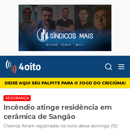
Abr
4oito
DEIXE AQUI SEU PALPITE PARA O JOGO DO CRICIÚMA!
SEGURANÇA
Incêndio atinge residência em
cerâmica de Sangão
Chamas foram registradas na noite desse domingo (15)