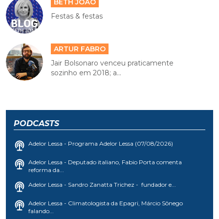
BETH JOÃO
Festas & festas
ARTUR FABRO
Jair Bolsonaro venceu praticamente
sozinho em 2018; a...
PODCASTS
Adelor Lessa - Programa Adelor Lessa (07/08/2026)
Adelor Lessa - Deputado italiano, Fabio Porta comenta
reforma da...
Adelor Lessa - Sandro Zanatta Trichez - fundador e...
Adelor Lessa - Climatologista da Epagri, Márcio Sônego
falando...