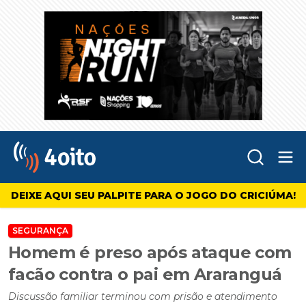
Abr
4oito
DEIXE AQUI SEU PALPITE PARA O JOGO DO CRICIÚMA!
SEGURANÇA
Homem é preso após ataque com
facão contra o pai em Araranguá
Discussão familiar terminou com prisão e atendimento