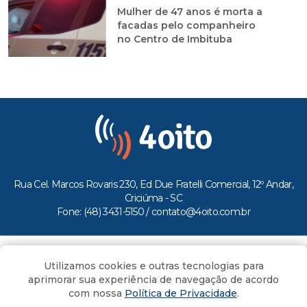
Mulher de 47 anos é morta a
facadas pelo companheiro
no Centro de Imbituba
Rua Cel. Marcos Rovaris 230, Ed Due Fratelli Comercial, 12º Andar,
Criciúma - SC
Fone: (48) 3431-5150 /
contato@4oito.com.br
Copyright © 2026.
Utilizamos cookies e outras tecnologias para
Todos os direitos reservados ao Portal 4oito
aprimorar sua experiência de navegação de acordo
com nossa
Política de Privacidade
.