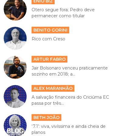
ENIO BIZ
Otero segue fora; Pedro deve
permanecer como titular
BENITO GORINI
Rico com Creso
ARTUR FABRO
Jair Bolsonaro venceu praticamente
sozinho em 2018; a...
ALEX MARANHÃO
A salvação financeira do Criciúma EC
passa por três...
BETH JOÃO
‘7.1’: viva, vivíssima e ainda cheia de
planos