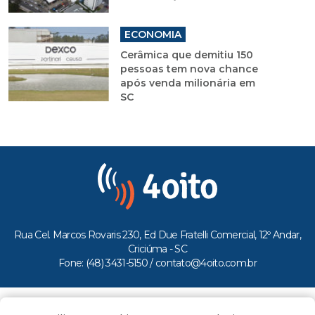
ECONOMIA
Cerâmica que demitiu 150
pessoas tem nova chance
após venda milionária em
SC
Rua Cel. Marcos Rovaris 230, Ed Due Fratelli Comercial, 12º Andar,
Criciúma - SC
Fone: (48) 3431-5150 /
contato@4oito.com.br
Copyright © 2026.