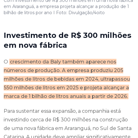
Com investimento de R$ 300 milhões em uma nova fábrica
em Araranguá, a empresa projeta alcançar a produção de 1
bilhão de litros por ano I Foto: Divulgação/4oito
Investimento de R$ 300 milhões
em nova fábrica
O
crescimento da Baly também aparece nos
números de produção. A empresa produziu 205
milhões de litros de bebidas em 2024, ultrapassou
550 milhões de litros em 2025 e projeta alcançar a
marca de 1 bilhão de litros anuais a partir de 2026.
Para sustentar essa expansão, a companhia está
investindo cerca de R$ 300 milhões na construção
de uma nova fábrica em Araranguá, no Sul de Santa
Catarina. A unidade deve ampliar significativamente